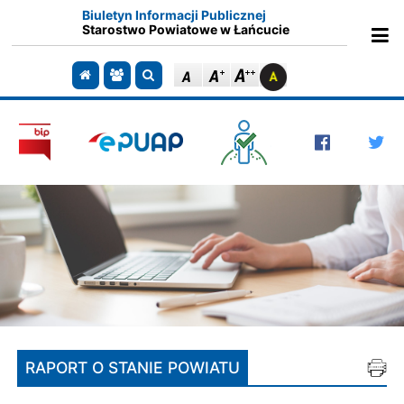
Biuletyn Informacji Publicznej
Starostwo Powiatowe w Łańcucie
Ot
Przejdź do strony głównej
Przejdź do redakcji
Szukaj
RAPORT O STANIE POWIATU