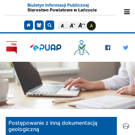
Biuletyn Informacji Publicznej
Starostwo Powiatowe w Łańcucie
Ot
Przejdź do strony głównej
Przejdź do redakcji
Szukaj
Postępowanie z inną dokumentacją
geologiczną