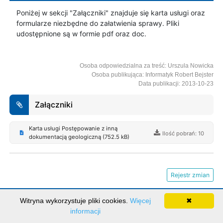
Poniżej w sekcji "Załączniki" znajduje się karta usługi oraz
formularze niezbędne do załatwienia sprawy. Pliki
udostępnione są w formie pdf oraz doc.
Osoba odpowiedzialna za treść: Urszula Nowicka
Osoba publikująca: Informatyk Robert Bejster
Data publikacji: 2013-10-23
Załączniki
Karta usługi Postępowanie z inną
Ilość pobrań: 10
dokumentacją geologiczną (752.5 kB)
Rejestr zmian
Ilość odwiedzin: 1971769
Realizacja:
BUK Softres
Witryna wykorzystuje pliki cookies.
Więcej
✖
informacji