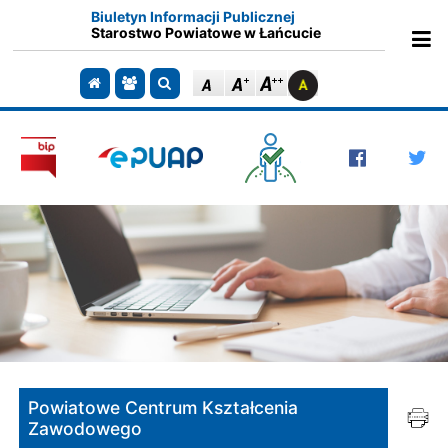
Biuletyn Informacji Publicznej
Starostwo Powiatowe w Łańcucie
Ot
Przejdź do strony głównej
Przejdź do redakcji
Szukaj
Powiatowe Centrum Kształcenia
Zawodowego