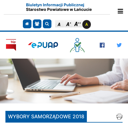
Biuletyn Informacji Publicznej
Starostwo Powiatowe w Łańcucie
Ot
Przejdź do strony głównej
Przejdź do redakcji
Szukaj
WYBORY SAMORZĄDOWE 2018