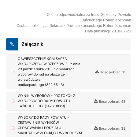
Osoba odpowiedzialna za treść: Sekretarz Powiatu
Łańcuckiego Robert Kochman
Osoba publikująca: Sekretarz Powiatu Łańcuckiego Robert Kochman
Data publikacji: 2018-02-23
Załączniki
OBWIESZCZENIE KOMISARZA
WYBORCZEGO W RZESZOWIE I z dnia
23 października 2018 r. o wynikach
Ilość pobrań: 11
wyborów do rad na obszarze
województwa
podkarpackiego (322.65 kB)
WYNIKI WYBORÓW - PROTOKÓŁ Z
WYBORÓW DO RADY POWIATU
Ilość pobrań: 43
ŁAŃCUCKIEGO (1426.08 kB)
WYBORY DO RADY POWIATU -
ZESTAWIENIE WYNIKÓW
GŁOSOWANIA I PODZIAŁU
Ilość pobrań: 33
MANDATÓW W OKRĘGU WYBORCZYM