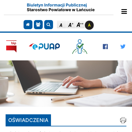
Biuletyn Informacji Publicznej
Starostwo Powiatowe w Łańcucie
Ot
Przejdź do strony głównej
Przejdź do redakcji
Szukaj
OŚWIADCZENIA