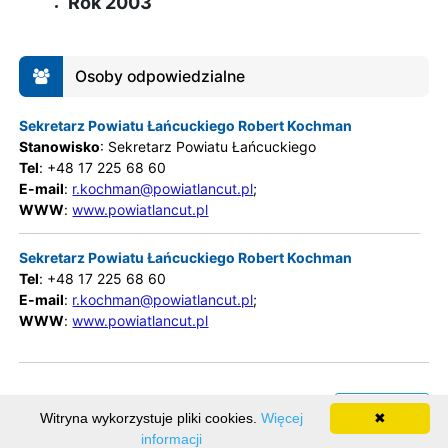
Rok 2003
Osoby odpowiedzialne
Sekretarz Powiatu Łańcuckiego Robert Kochman
Stanowisko
: Sekretarz Powiatu Łańcuckiego
Tel
: +48 17 225 68 60
E-mail
:
r.kochman@powiatlancut.pl
;
WWW
:
www.powiatlancut.pl
Sekretarz Powiatu Łańcuckiego Robert Kochman
Tel
: +48 17 225 68 60
E-mail
:
r.kochman@powiatlancut.pl
;
WWW
:
www.powiatlancut.pl
Rejestr zmian
Witryna wykorzystuje pliki cookies.
Więcej
✖
informacji