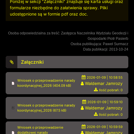
Poniżej w sekcji "Załączniki" znajduje się karta usługi oraz
formularze niezbędne do załatwienia sprawy. Pliki
udostępnione są w formie pdf oraz doc.
Osoba odpowiedzialna za treść: Zastępca Naczelnika Wydziału Geodezji i
Gospodarki Piotr Pasierb
Osoba publikująca: Paweł Surmacz
Data publikacji: 2013-10-24
Załączniki
2026-01-09 | 10:58:55
Wniosek o przeprowadzenie narady
Waldemar Jamrozy
koordynacyjnej_2026 (404.09 kB)
Ilość pobrań: 0
2026-01-09 | 10:59:10
Wniosek o przeprowadzenie narady
Waldemar Jamrozy
koordynacyjnej_2026 (67.5 kB)
Ilość pobrań: 0
2026-01-09 | 10:59:59
Wniosek o przeprowadzenie
Waldemar Jamrozy
dodatkowej narady