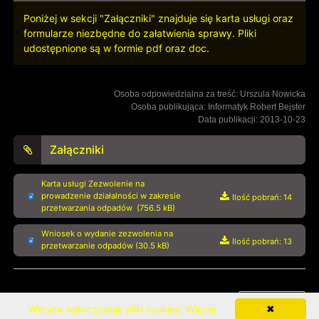
Poniżej w sekcji "Załączniki" znajduje się karta usługi oraz
formularze niezbędne do załatwienia sprawy. Pliki
udostępnione są w formie pdf oraz doc.
Osoba odpowiedzialna za treść: Urszula Nowicka
Osoba publikująca: Informatyk Robert Bejster
Data publikacji: 2013-10-23
Załączniki
Karta usługi Zezwolenie na
prowadzenie działalności w zakresie
Ilość pobrań: 14
przetwarzania odpadów (756.5 kB)
Wniosek o wydanie zezwolenia na
Ilość pobrań: 13
przetwarzanie odpadów (30.5 kB)
Rejestr zmian
Witryna wykorzystuje pliki cookies.
Więcej
✖