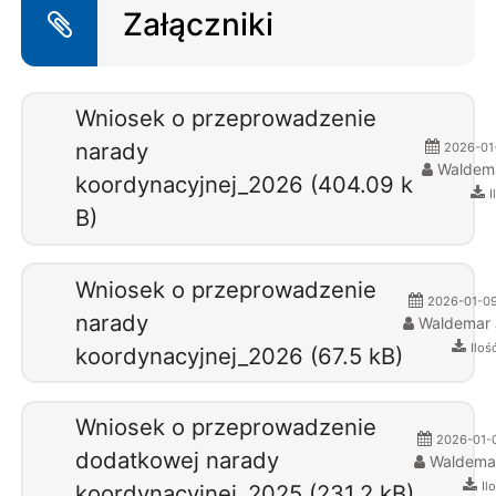
Załączniki
Wniosek o przeprowadzenie
narady
2026-01-
Waldem
koordynacyjnej_2026 (404.09 k
I
B)
Wniosek o przeprowadzenie
2026-01-09 
narady
Waldemar 
Iloś
koordynacyjnej_2026 (67.5 kB)
Wniosek o przeprowadzenie
2026-01-0
dodatkowej narady
Waldema
Il
koordynacyjnej_2025 (231.2 kB)