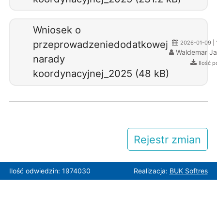
Wniosek o
przeprowadzeniedodatkowej
2026-01-09 | 
Waldemar J
narady
Ilość p
koordynacyjnej_2025 (48 kB)
Rejestr zmian
Ilość odwiedzin: 1974030
Realizacja:
BUK Softres