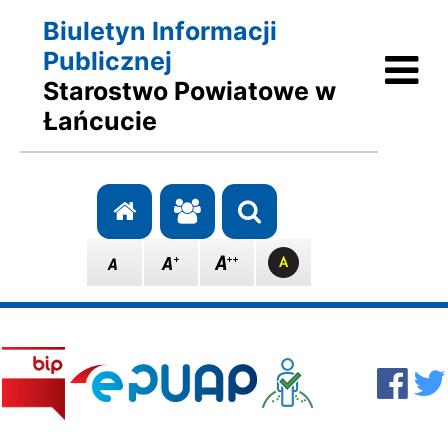
Biuletyn Informacji
Ot
Publicznej
Starostwo Powiatowe w
Łańcucie
Przejdź do strony głównej
Przejdź do redakcji
Szukaj